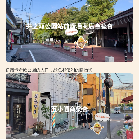
井之頭公園站前廣場商店會睦會
伊諾卡希羅公園的入口，綠色和便利的購物街
五小通商榮會