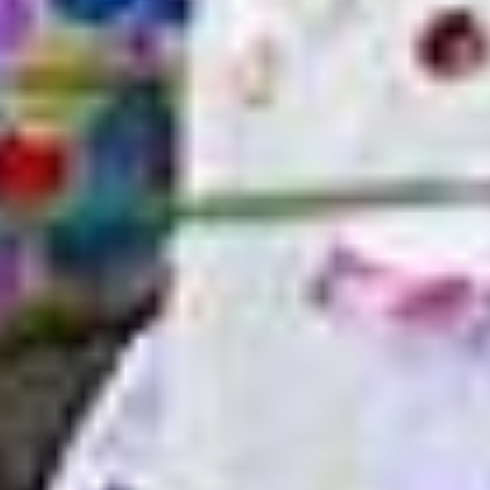
能夠邂逅三鷹最
玩耍、散步和放鬆
買和吃
的APP