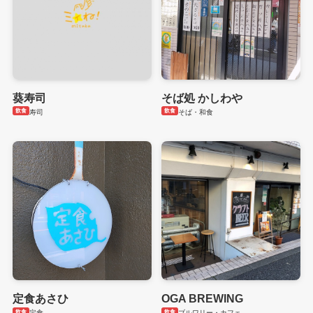
葵寿司
そば処 かしわや
飲食
飲食
寿司
そば・和食
定食あさひ
OGA BREWING
飲食
飲食
定食
ブルワリー・カフェ