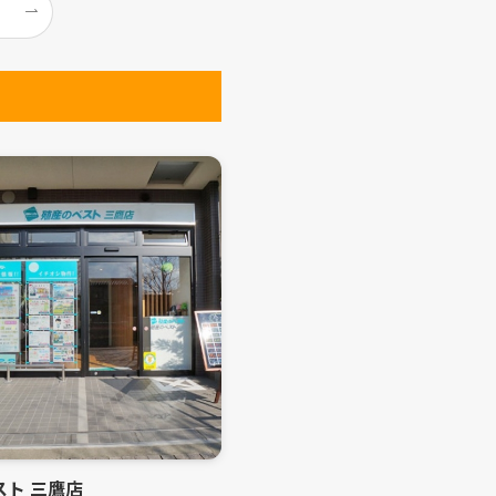
スト 三鷹店