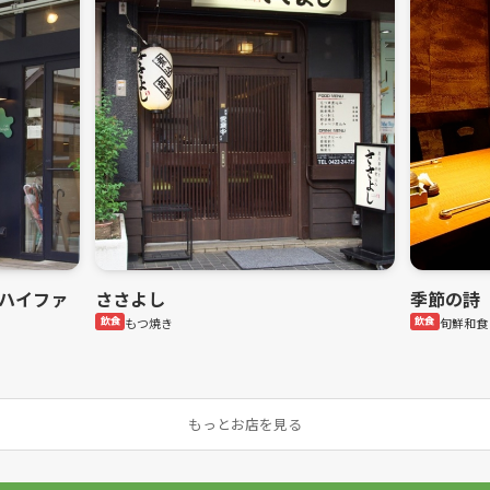
ェ ハイファ
ささよし
季節の詩
飲食
もつ焼き
飲食
旬鮮和食
もっとお店を見る