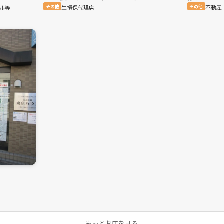
ル等
その他
生損保代理店
その他
不動産
もっとお店を見る