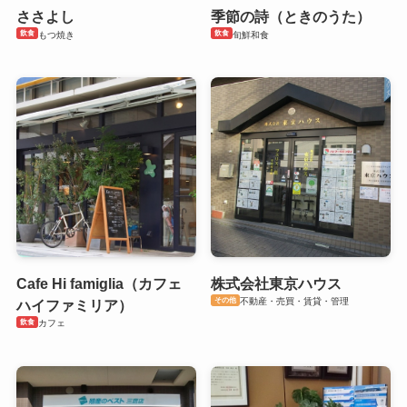
ささよし
季節の詩（ときのうた）
飲食
飲食
もつ焼き
旬鮮和食
Cafe Hi famiglia（カフェ
株式会社東京ハウス
その他
不動産・売買・賃貸・管理
ハイファミリア）
飲食
カフェ