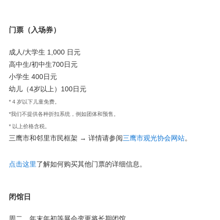
门票（入场券）
成人/大学生 1,000 日元
高中生/初中生700日元
小学生 400日元
幼儿（4岁以上）100日元
* 4 岁以下儿童免费。
*我们不提供各种折扣系统，例如团体和预售。
* 以上价格含税。
三鹰市和邻里市民框架 → 详情请参阅
三鹰市观光协会网站
。
点击这里
了解如何购买其他门票的详细信息。
闭馆日
周二、年末年初等展会变更将长期闭馆。