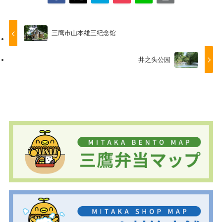
三鹰市山本雄三纪念馆
井之头公园