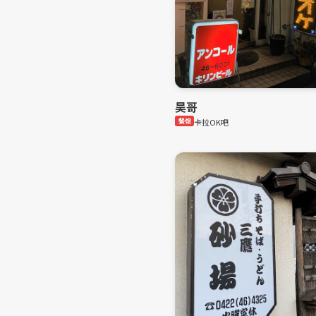
吴哥
餐馆
卡拉OK吧