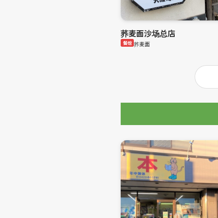
荞麦面沙场总店
餐馆
荞麦面