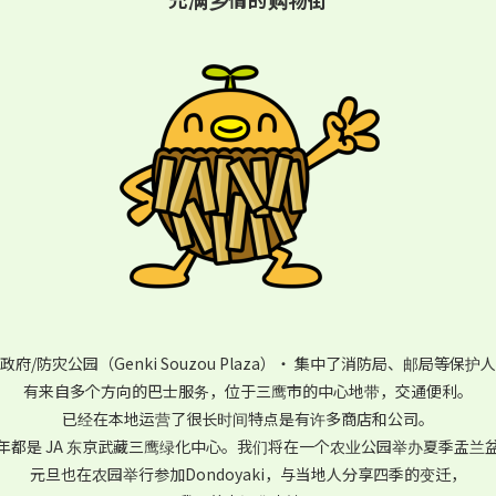
/防灾公园（Genki Souzou Plaza）
・ 集中了消防局、邮局等保护
有来自多个方向的巴士服务，
位于三鹰市的中心地带，交通便利。
已经在本地运营了很长时间
特点是有许多商店和公司。
年都是 JA 东京武藏三鹰绿化中心。
我们将在一个农业公园举办夏季盂兰
元旦也在农园举行
参加Dondoyaki，
与当地人分享四季的变迁，