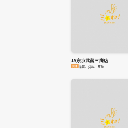
JA东京武藏三鹰店
其他
储蓄、贷款、互助