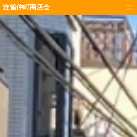
连雀仲町商店会