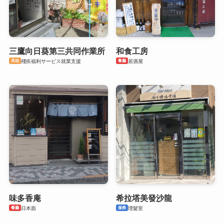
三鷹向日葵第三共同作業所
和食工房
其他
餐廳
殘疾福利サービス就業支援
居酒屋
味多香庵
希拉塔美發沙龍
餐廳
服務
日本面
理髮室