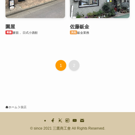
圍屋
佐藤鈑金
餐廳
其他
麥面， 日式小酒館
鈑金業務
1
2
ホーム
個店
©
since 2021 三鷹商工會 All Rights Reserved.