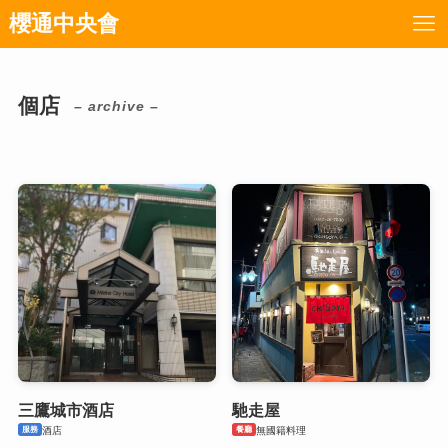
櫻通中央會
個店
– archive –
三鷹城市酒店
馳走屋
服務
餐廳
酒店
無國籍料理