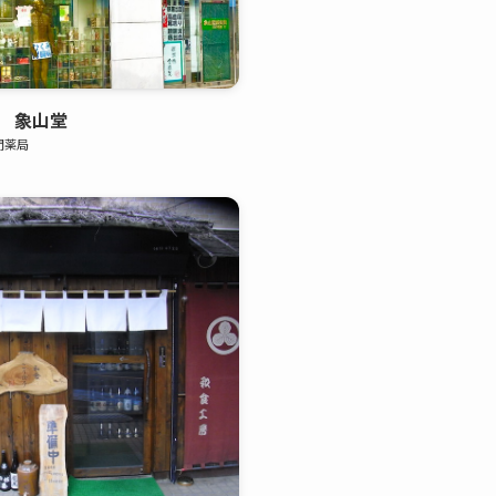
 象山堂
門薬局