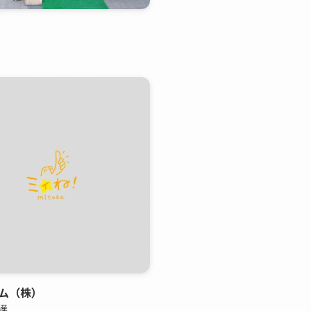
ム（株）
動産