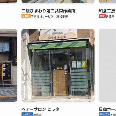
三鷹ひまわり第三共同作業所
和食工房
その他
障害福祉サービス・就労支援
飲食
居酒屋
ヘアーサロン ヒラタ
日商ホー
サービス
理容室
サービス
不