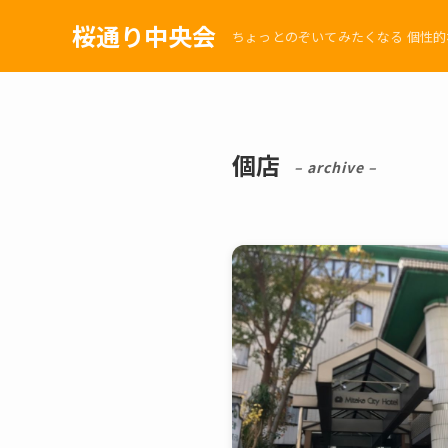
桜通り中央会
ちょっとのぞいてみたくなる 個性
個店
– archive –