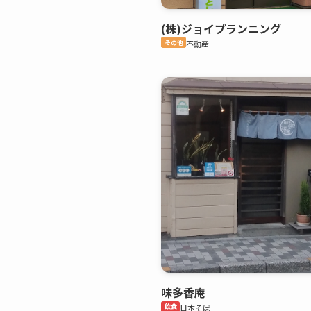
(株)ジョイプランニング
その他
不動産
味多香庵
飲食
日本そば