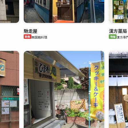
馳走屋
漢方薬局
飲食
無国籍料理
物販
漢方専