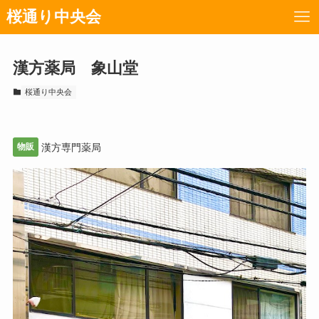
桜通り中央会
漢方薬局 象山堂
桜通り中央会
物販
漢方専門薬局