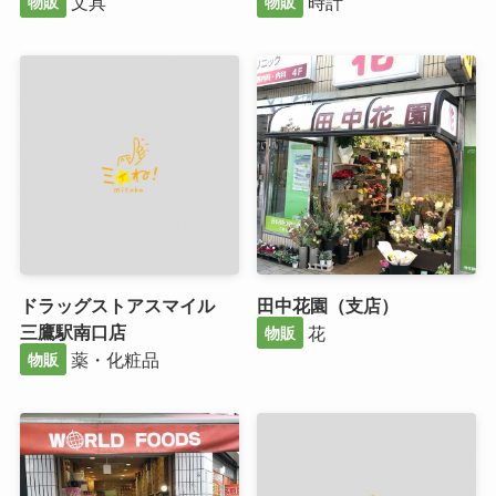
文具
時計
物販
物販
ドラッグストアスマイル
田中花園（支店）
三鷹駅南口店
花
物販
薬・化粧品
物販