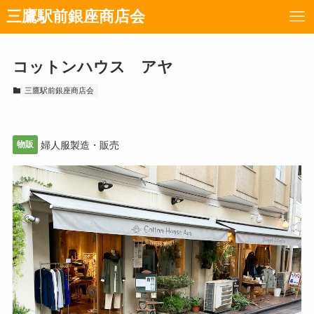
三鷹駅前銀座商店会
コットンハウス アヤ
三鷹駅前銀座商店会
物販
婦人服製造・販売