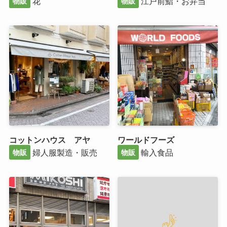
花
江戸前鮨・お弁当
物販
物販
コットンハウス アヤ
ワールドフーズ
婦人服製造・販売
輸入食品
物販
物販