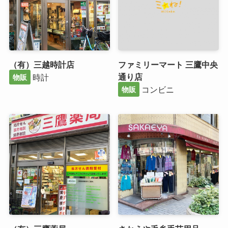
（有）三越時計店
ファミリーマート 三鷹中央
通り店
時計
物販
コンビニ
物販