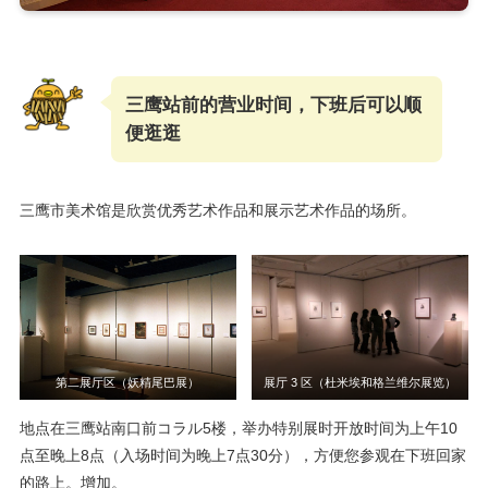
三鹰站前的营业时间，下班后可以顺
便逛逛
三鹰市美术馆是欣赏优秀艺术作品和展示艺术作品的场所。
第二展厅区（妖精尾巴展）
展厅 3 区（杜米埃和格兰维尔展览）
地点在三鹰站南口前コラル5楼，举办特别展时开放时间为上午10
点至晚上8点（入场时间为晚上7点30分），方便您参观在下班回家
的路上。增加。