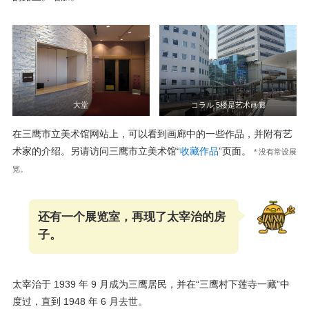
大堂
コラル 5楼是艺术画廊
在三鹰市立美术馆网站上，可以看到画廊中的一些作品，并附有艺
术家的介绍。另请访问三鹰市立美术馆“
收藏作品
”页面。
* 没有常设展
览。
还有一个展览室，再现了太宰治的房
子。
太宰治于 1939 年 9 月成为三鹰居民，并在“三鹰村下莲寺一藏”中
度过，直到 1948 年 6 月去世。