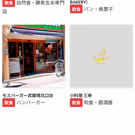
自然食・酵素玄米専門
BAKERY）
飲食
パン・焼菓子
飲食
店
モスバーガー武蔵境北口店
小料理 三幸
ハンバーガー
和食・居酒屋
飲食
飲食