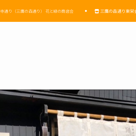
三鷹の森通り東栄会
寺通り（三鷹の森通り） 花と緑の商店会