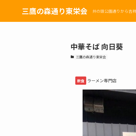
三鷹の森通り東栄会
井の頭公園通りから吉祥
中華そば 向日葵
三鷹の森通り東栄会
ラーメン専門店
飲食