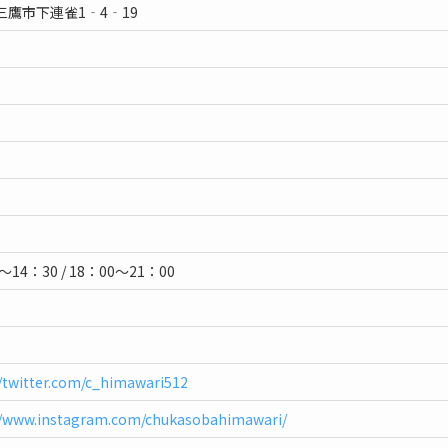
三鷹市下連雀1‐4‐19
～14：30 / 18：00～21：00
//twitter.com/c_himawari512
//www.instagram.com/chukasobahimawari/