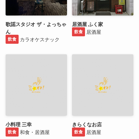
歌謡スタジオ ザ・よっちゃ
居酒屋 ふく家
ん
居酒屋
飲食
カラオケスナック
飲食
小料理 三幸
きらくなお店
和食・居酒屋
居酒屋
飲食
飲食