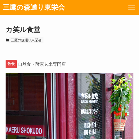
三鷹の森通り東栄会
カ笑ル食堂
三鷹の森通り東栄会
飲食
自然食・酵素玄米専門店