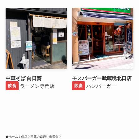
中華そば 向日葵
モスバーガー武蔵境北口店
ラーメン専門店
ハンバーガー
飲食
飲食
ホーム
個店
三鷹の森通り東栄会