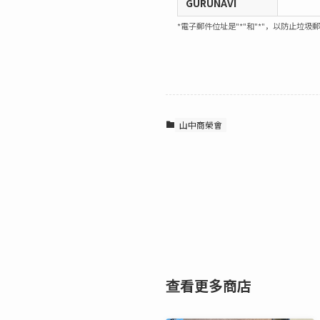
GURUNAVI
*電子郵件位址是"*"和"*"，以防止垃圾
山中商榮會
查看更多商店