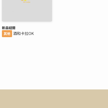
新森紐爾
酒和卡拉OK
其他