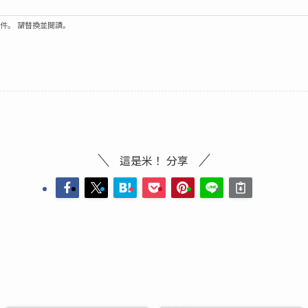
郵件。 請替換並閱讀。
這是米！ 分享