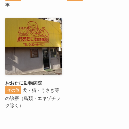
事
おおたに動物病院
犬・猫・うさぎ等
その他
の診療（鳥類・エキゾチッ
ク除く）