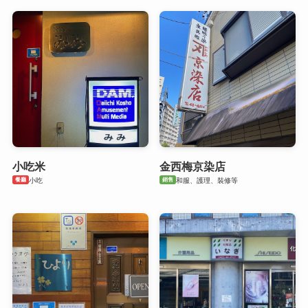
小吃米
金西梅京染店
餐廳
銷售
小吃
和服、護理、裝修等