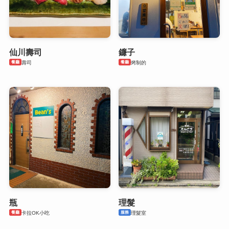
仙川壽司
鐮子
餐廳
餐廳
壽司
烤制的
瓶
理髮
餐廳
服務
卡拉OK小吃
理髮室