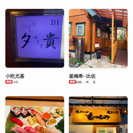
小吃尤基
釜梅希··比佐
餐廳
餐廳
小吃
鍋飯， 烤， 菜