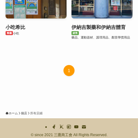
小吃希比
伊納吉製藥和伊納吉體育
餐廳
銷售
小吃
藥品、運動器材、護理用品、鄰里學慣用品
1
ホーム
個店
所有店鋪
©
since 2021 三鷹商工會 All Rights Reserved.