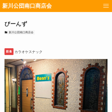
新川公団南口商店会
びーんず
新川公団南口商店会
飲食
カラオケスナック