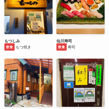
もつしみ
仙川寿司
もつ焼き
寿司
飲食
飲食