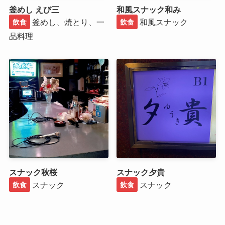
釜めし えび三
和風スナック和み
釜めし、焼とり、一
和風スナック
飲食
飲食
品料理
スナック秋桜
スナック夕貴
スナック
スナック
飲食
飲食