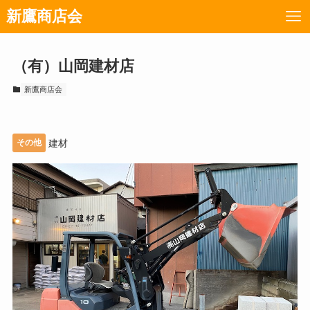
新鷹商店会
（有）山岡建材店
新鷹商店会
その他
建材