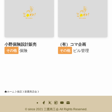
小野保険設計販売
（有）コマ企画
保険
ビル管理
その他
その他
ホーム
個店
新鷹商店会
©
since 2021 三鷹商工会 All Rights Reserved.