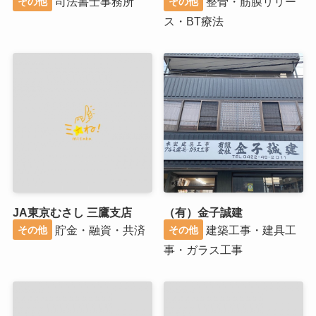
司法書士事務所
整骨・筋膜リリー
その他
その他
ス・BT療法
JA東京むさし 三鷹支店
（有）金子誠建
貯金・融資・共済
建築工事・建具工
その他
その他
事・ガラス工事