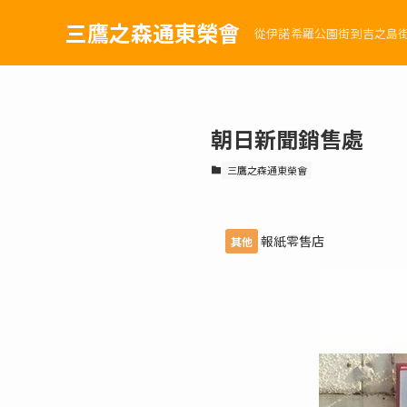
三鷹之森通東榮會
從伊諾希羅公園街到吉之島
朝日新聞銷售處
三鷹之森通東榮會
報紙零售店
其他