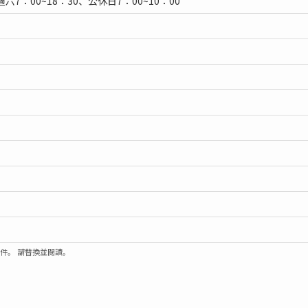
六7：00~18：30、公休日7：00~10：00
郵件。 請替換並閱讀。