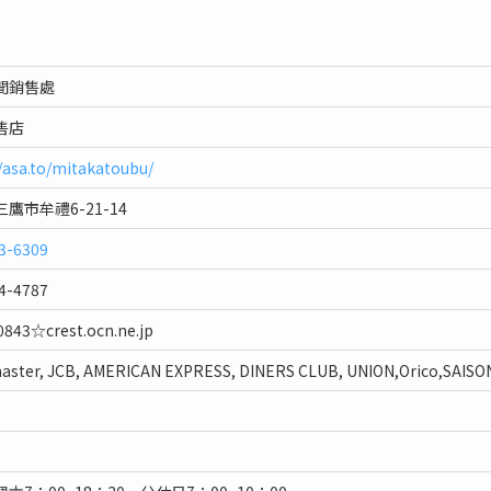
聞銷售處
售店
//asa.to/mitakatoubu/
鷹市牟禮6-21-14
3-6309
4-4787
0843☆crest.ocn.ne.jp
master, JCB, AMERICAN EXPRESS, DINERS CLUB, UNION,Orico,SAISO