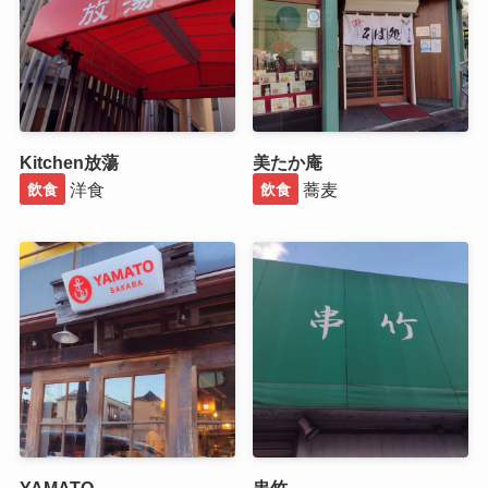
Kitchen放蕩
美たか庵
洋食
蕎麦
飲食
飲食
YAMATO
串竹