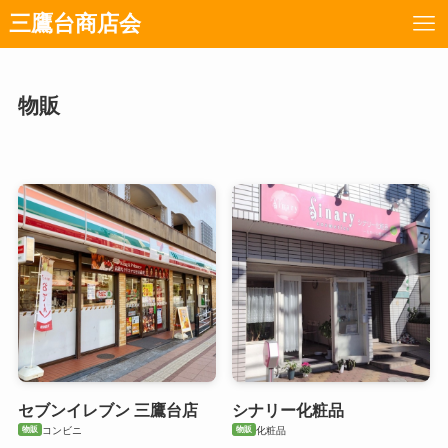
三鷹台商店会
物販
セブンイレブン 三鷹台店
シナリー化粧品
物販
物販
コンビニ
化粧品