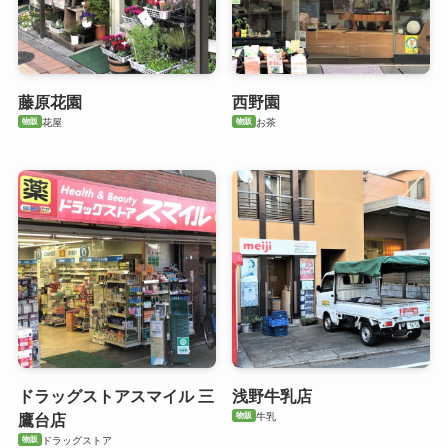
藤原花園
西野園
物販
物販
花屋
お茶
ドラッグストアスマイル 三
浅野牛乳店
物販
牛乳
鷹台店
物販
ドラッグストア