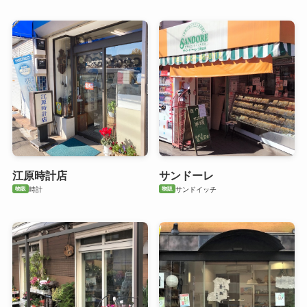
江原時計店
サンドーレ
物販
物販
時計
サンドイッチ