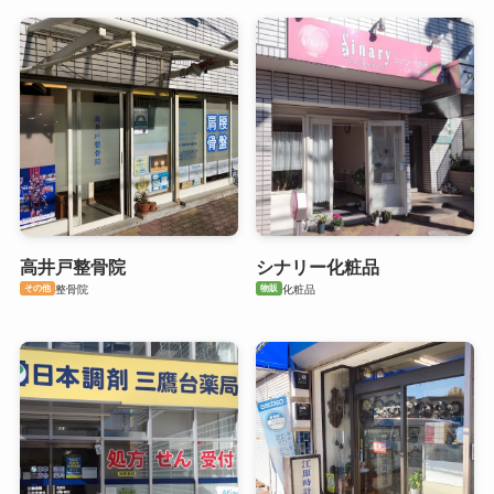
高井戸整骨院
シナリー化粧品
その他
物販
整骨院
化粧品