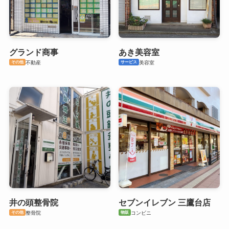
グランド商事
あき美容室
その他
サービス
不動産
美容室
井の頭整骨院
セブンイレブン 三鷹台店
その他
物販
整骨院
コンビニ