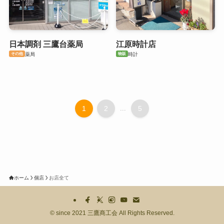
日本調剤 三鷹台薬局
江原時計店
その他
物販
薬局
時計
1
2
...
5
ホーム
個店
お店全て
©
since 2021 三鷹商工会 All Rights Reserved.