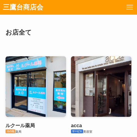
三鷹台商店会
お店全て
ルクール薬局
acca
その他
サービス
薬局
美容室