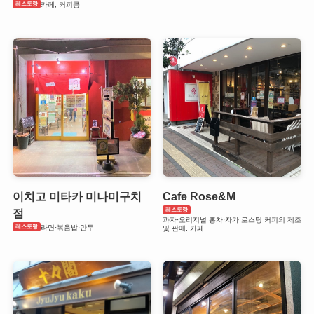
레스토랑
카페, 커피콩
이치고 미타카 미나미구치
Cafe Rose&M
레스토랑
점
과자·오리지널 홍차·자가 로스팅 커피의 제조
레스토랑
라면·볶음밥·만두
및 판매, 카페