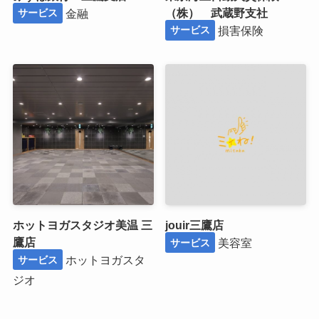
（株） 武蔵野支社
金融
サービス
損害保険
サービス
ホットヨガスタジオ美温 三
jouir三鷹店
鷹店
美容室
サービス
ホットヨガスタ
サービス
ジオ