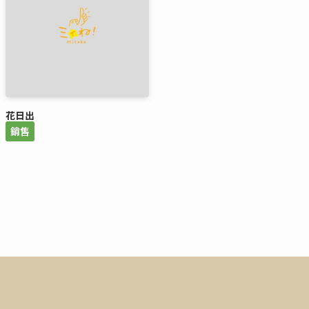
花日出
銷售