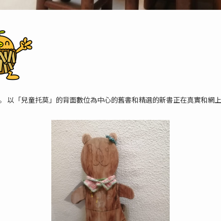
了。 以「兒童托莫」的背面數位為中心的舊書和精選的新書正在真實和網