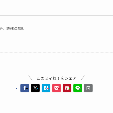
郵件。 請替換並閱讀。
このミィね！をシェア