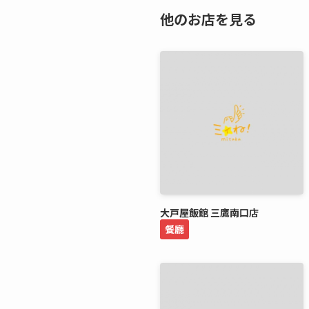
他のお店を見る
大戸屋飯館 三鷹南口店
餐廳