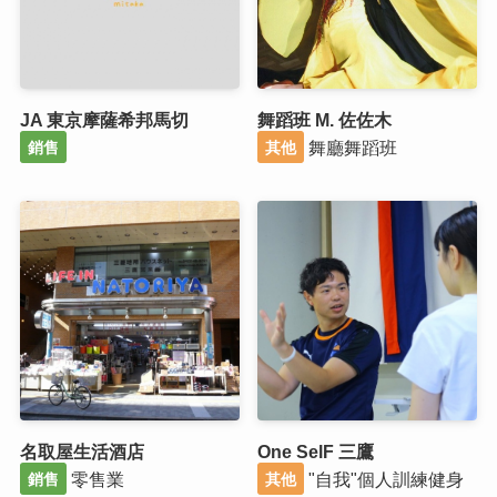
JA 東京摩薩希邦馬切
舞蹈班 M. 佐佐木
舞廳舞蹈班
銷售
其他
名取屋生活酒店
One SelF 三鷹
零售業
"自我"個人訓練健身
銷售
其他