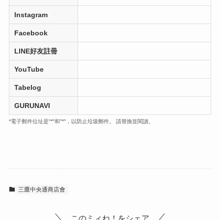
Instagram
Facebook
LINE好友註冊
YouTube
Tabelog
GURUNAVI
*電子郵件位址是"*"和"*"，以防止垃圾郵件。 請替換並閱讀。
三鷹中央通商店會
このミィね！をシェア