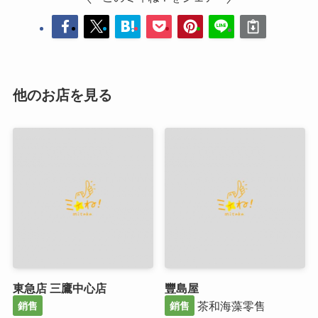
他のお店を見る
東急店 三鷹中心店
豐島屋
茶和海藻零售
銷售
銷售