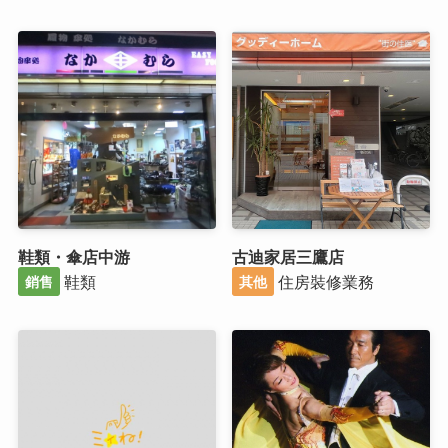
鞋類・傘店中游
古迪家居三鷹店
鞋類
住房裝修業務
銷售
其他