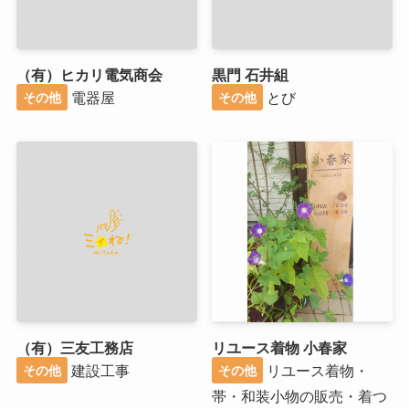
（有）ヒカリ電気商会
黒門 石井組
電器屋
とび
その他
その他
（有）三友工務店
リユース着物 小春家
建設工事
リユース着物・
その他
その他
帯・和装小物の販売・着つ