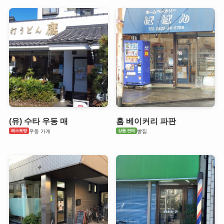
(유) 수타 우동 매
홈 베이커리 파판
레스토랑
상품 판매
우동 가게
빵집