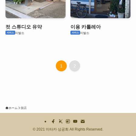
컷 스튜디오 유약
이용 카톨레아
서비스
서비스
이발소
이발소
1
2
ホーム
個店
©
2021 미타카 상공회 All Rights Reserved.