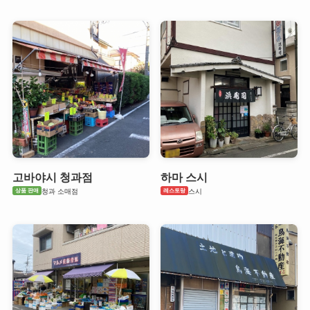
고바야시 청과점
하마 스시
상품 판매
레스토랑
청과 소매점
스시