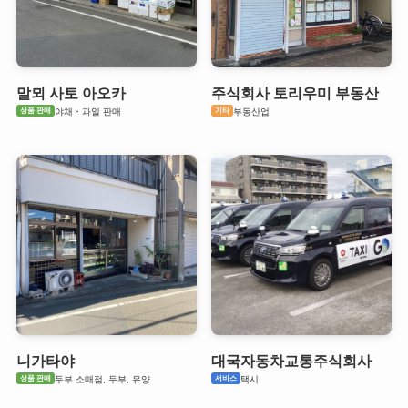
말뫼 사토 아오카
주식회사 토리우미 부동산
상품 판매
기타
야채・과일 판매
부동산업
니가타야
대국자동차교통주식회사
상품 판매
서비스
두부 소매점, 두부, 유양
택시