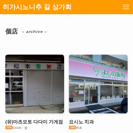
히가시노니추 길 상가회
個店
– archive –
(유)마츠모토 다다미 가게점
요시노 치과
기타
기타
다다미・장
치과