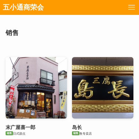
五小通商荣会
销售
末广屋喜一郎
岛长
销售
销售
日式甜点
鱼专卖店