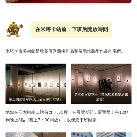
在米塔卡站前，下班后開放時間
米塔卡市美術館是欣賞優秀藝術作品和展示您藝術作品的場所。
第三個展覽室區（多米耶和格蘭維爾
第二個展覽室區域（仙女尾巴展覽）
展覽）
地點在三木站南口站前コラル5樓，在展覽期間，展覽從上午10點
到晚上8點（晚上7：30開放），以便您下班回家。