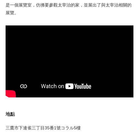
是一個展覽室，仿彿要參觀太宰治的家，並展出了與太宰治相關的
展覽。
地點
三鷹市下連雀三丁目35番1號コラル5樓