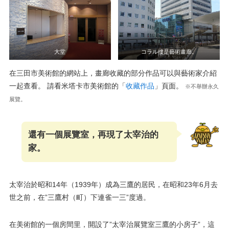
大堂
コラル樓是藝術畫廊。
在三田市美術館的網站上，畫廊收藏的部分作品可以與藝術家介紹
一起查看。 請看米塔卡市美術館的「
收藏作品
」頁面。
※不舉辦永久
展覽。
還有一個展覽室，再現了太宰治的
家。
太宰治於昭和14年（1939年）成為三鷹的居民，在昭和23年6月去
世之前，在”三鷹村（町）下連雀一三”度過。
在美術館的一個房間里，開設了”太宰治展覽室三鷹的小房子”，這