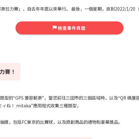
票拉力賽」，自去年年底以來舉行。 最後，一個星期，直到2022/1/20
檢查事件頁面
力賽！
型的“GPS 兼容郵票”，當您前往三田市的三個區域時，以及“QR 碼
ィね！ mitaka”應用程式收集三種類型，
抽獎，包括FC東京的比賽球，以及原創商品的禮物和豪華獎品。