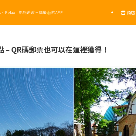
商店
alk・Relax—能夠邂逅三鷹最
的APP
 – QR碼郵票也可以在這裡獲得！