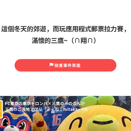
這個冬天的郊遊，而玩應用程式郵票拉力賽，
滿懷的三鷹~（∩翔∩）
檢查事件頁面