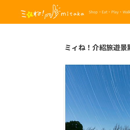
Shop・Eat・Play・W
ミィね！介紹旅遊景點