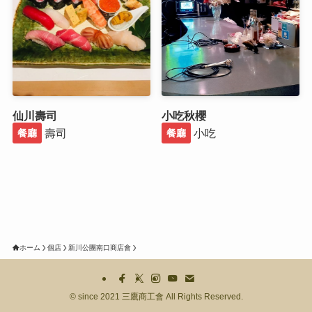
仙川壽司
小吃秋櫻
壽司
小吃
餐廳
餐廳
ホーム
個店
新川公團南口商店會
©
since 2021 三鷹商工會 All Rights Reserved.