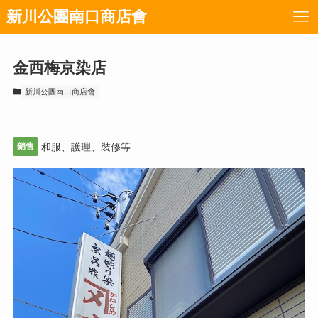
新川公團南口商店會
金西梅京染店
新川公團南口商店會
銷售
和服、護理、裝修等