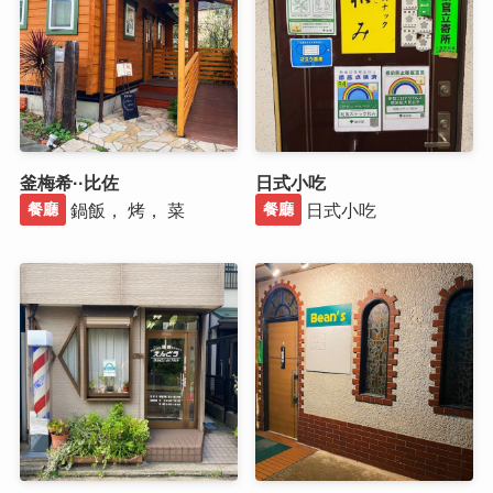
釜梅希··比佐
日式小吃
鍋飯， 烤， 菜
日式小吃
餐廳
餐廳