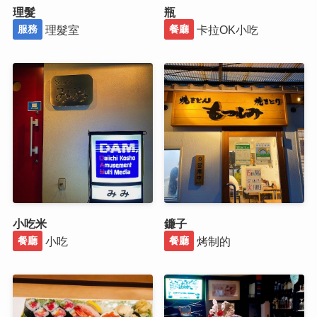
理髮
瓶
理髮室
卡拉OK小吃
服務
餐廳
小吃米
鐮子
小吃
烤制的
餐廳
餐廳