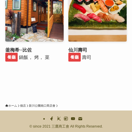
釜梅希··比佐
仙川壽司
鍋飯， 烤， 菜
壽司
餐廳
餐廳
ホーム
個店
新川公團南口商店會
©
since 2021 三鷹商工會 All Rights Reserved.