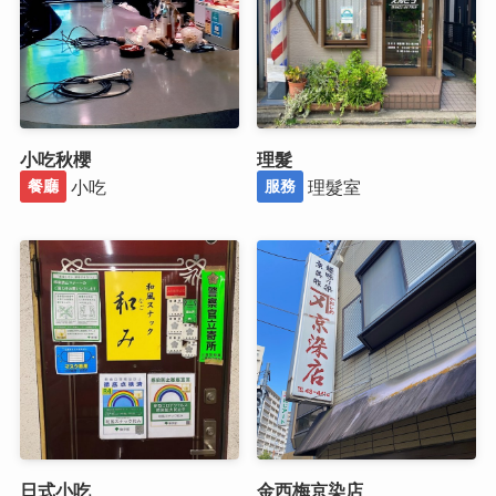
小吃秋櫻
理髮
小吃
理髮室
餐廳
服務
日式小吃
金西梅京染店