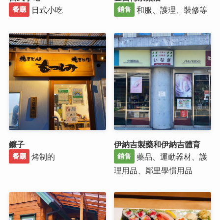
日式小吃
和服、護理、裝修等
餐廳
銷售
鐮子
伊納吉製藥和伊納吉體育
烤制的
藥品、運動器材、護
餐廳
銷售
理用品、鄰里學慣用品