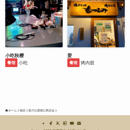
小吃秋樱
爱
小吃
烤内脏
餐馆
餐馆
ホーム
個店
新川公团南口商店会