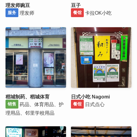
理发师豌豆
豆子
理发师
卡拉OK小吃
服务
餐馆
稻城制药、稻城体育
日式小吃 Nagomi
药品、体育用品、护
日式点心
销售
餐馆
理用品、邻里学校用品