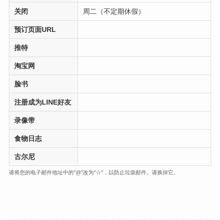
关闭
周二（不定期休假）
预订页面URL
推特
淘宝网
脸书
注册成为LINE好友
录像带
食物日志
古尔尼
请将您的电子邮件地址中的"@"改为"☆"，以防止垃圾邮件。请换掉它。