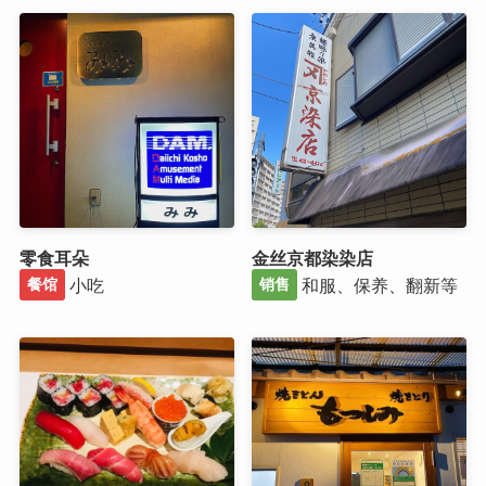
零食耳朵
金丝京都染染店
小吃
和服、保养、翻新等
餐馆
销售