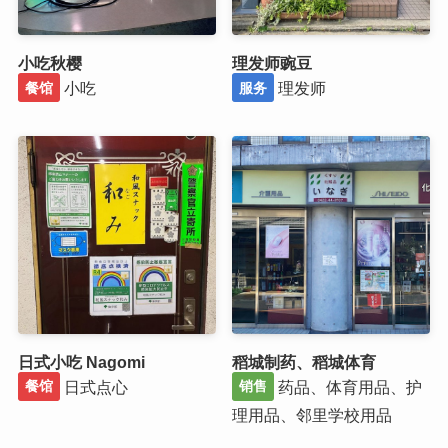
小吃秋樱
理发师豌豆
小吃
理发师
餐馆
服务
日式小吃 Nagomi
稻城制药、稻城体育
日式点心
药品、体育用品、护
餐馆
销售
理用品、邻里学校用品