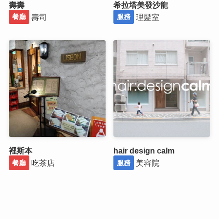
壽壽
希拉塔美發沙龍
壽司
理髮室
餐廳
服務
裡斯本
hair design calm
吃茶店
美容院
餐廳
服務