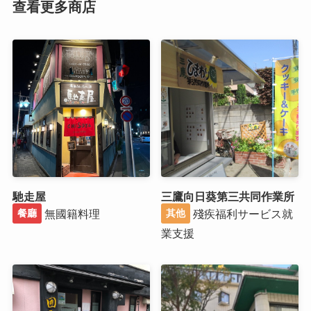
查看更多商店
馳走屋
三鷹向日葵第三共同作業所
無國籍料理
殘疾福利サービス就
餐廳
其他
業支援