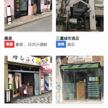
圍屋
三鷹城市酒店
麥面， 日式小酒館
酒店
餐廳
服務