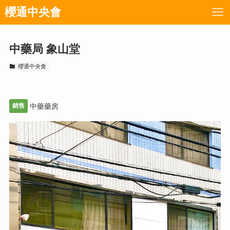
櫻通中央會
中藥局 象山堂
櫻通中央會
銷售
中藥藥房