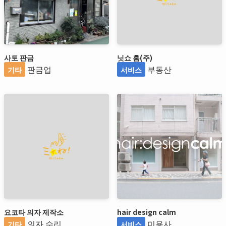
사토 판금
닛쇼 홈(주)
판금업
부동산
기타
서비스
요코타 의자 제작소
hair design calm
의자 수리
미용사
기타
서비스