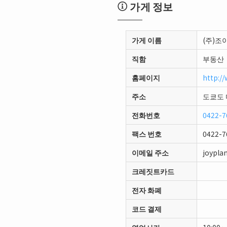
가게 정보
가게 이름
(주)조
직함
부동산
홈페이지
http://
주소
도쿄도 
전화번호
0422-7
팩스 번호
0422-7
이메일 주소
joypla
크레짓트카드
전자 화폐
코드 결제