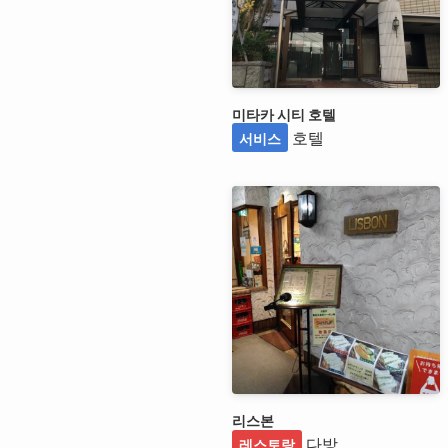
미타카 시티 호텔
호텔
서비스
리스본
다방
레스토랑