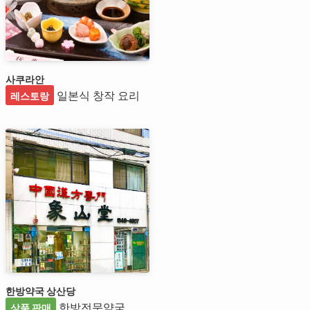
사쿠라안
일본식 창작 요리
레스토랑
한방약국 상산당
한방전문약국
상품 판매