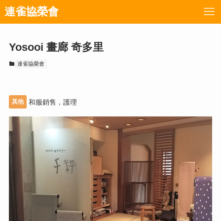
連雀協榮會
Yosooi 畫廊 奇多里
連雀協榮會
其他
和服銷售，護理