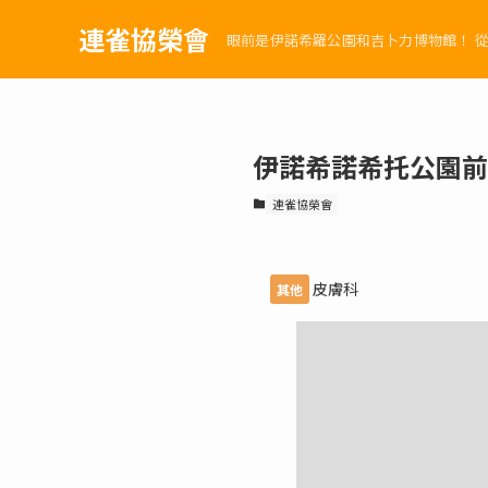
連雀協榮會
眼前是伊諾希羅公園和吉卜力博物館！ 
伊諾希諾希托公園前
連雀協榮會
皮膚科
其他