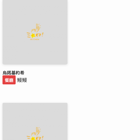
烏諾基約希
鰻鰻
餐廳