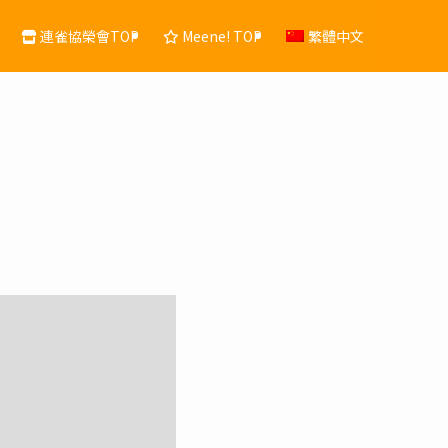
連雀協榮會TOP
Meene! TOP
繁體中文