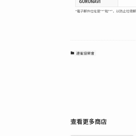
GURUNAVI
*電子郵件位址是"*"和"*"，以防止垃圾
連雀協榮會
查看更多商店