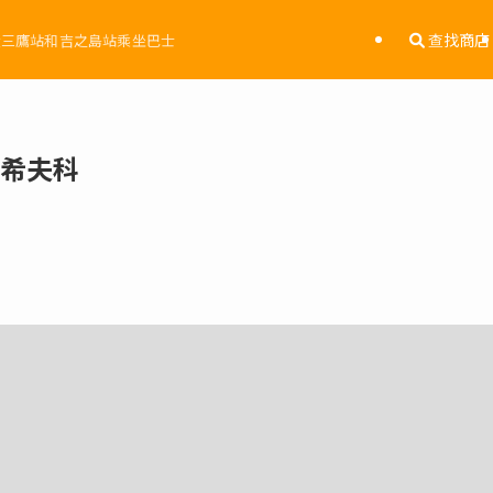
查找商店
從三鷹站和吉之島站乘坐巴士
希夫科