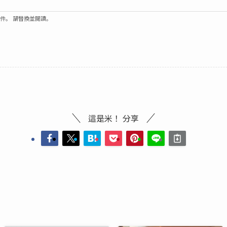
郵件。 請替換並閱讀。
這是米！ 分享