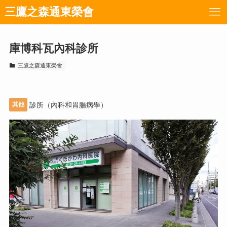
三鷹之森通東榮會
庫博科瓦內科診所
三鷹之森通東榮會
其他
診所（內科和胃腸病學）