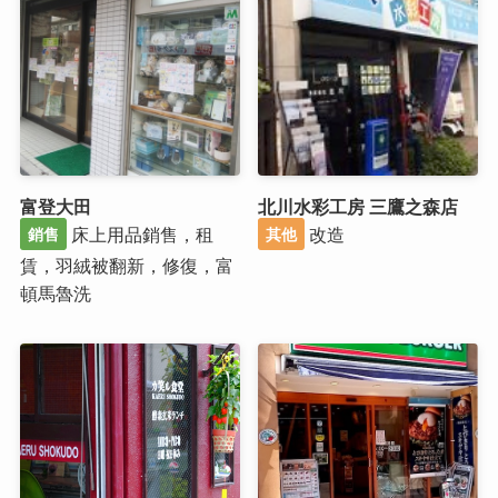
富登大田
北川水彩工房 三鷹之森店
床上用品銷售，租
改造
銷售
其他
賃，羽絨被翻新，修復，富
頓馬魯洗