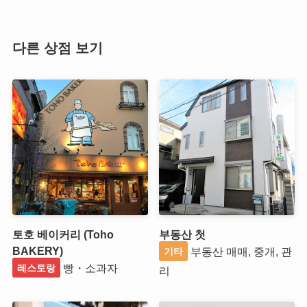
다른 상점 보기
토호 베이커리 (Toho
부동산 첫
BAKERY)
부동산 매매, 중개, 관
기타
빵・소과자
레스토랑
리