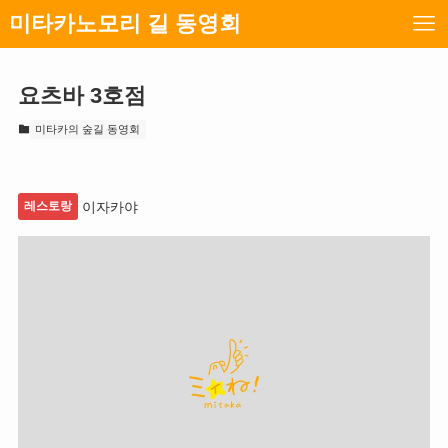
미타카노모리 길 동영회
요츠바 3호점
미타카의 숲길 동영회
레스토랑
이자카야