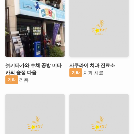
㈜키타가와 수채 공방 미타
사쿠라이 치과 진료소
카의 숲점 다움
치과 치료
기타
리폼
기타