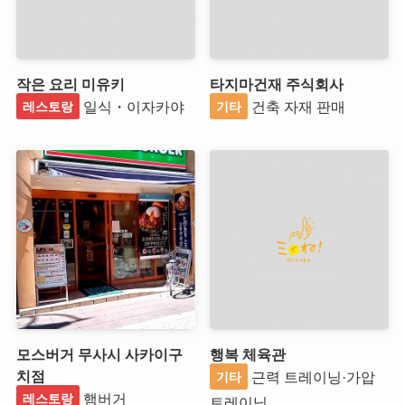
작은 요리 미유키
타지마건재 주식회사
일식・이자카야
건축 자재 판매
레스토랑
기타
모스버거 무사시 사카이구
행복 체육관
치점
근력 트레이닝·가압
기타
햄버거
레스토랑
트레이닝