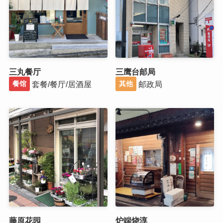
三丸餐厅
三鹰台邮局
套餐/餐厅/居酒屋
邮政局
餐馆
其他
藤原花园
炉端烧淳