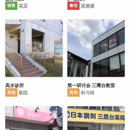
花店
居酒屋
销售
餐馆
高水诊所
第一研讨会 三鹰台教室
医院
补习班
其他
其他