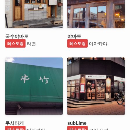
국수야마토
야마토
라면
이자카야
레스토랑
레스토랑
쿠시타케
subLime