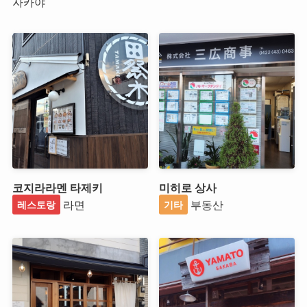
자카야
코지라라멘 타제키
미히로 상사
라면
부동산
레스토랑
기타