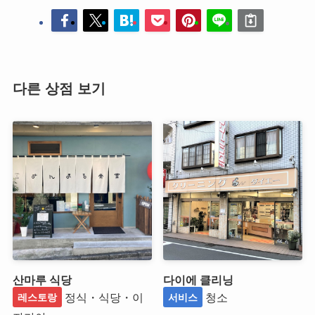
다른 상점 보기
산마루 식당
다이에 클리닝
정식・식당・이
청소
레스토랑
서비스