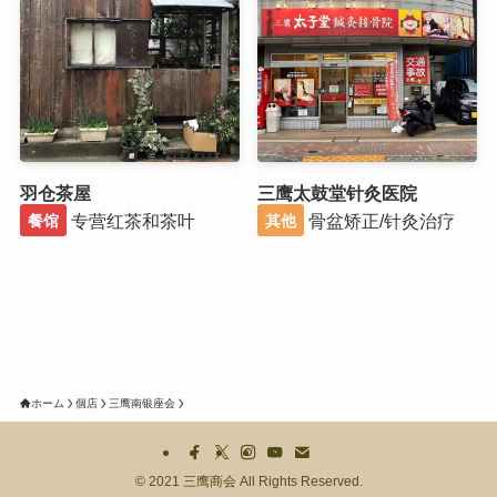
羽仓茶屋
三鹰太鼓堂针灸医院
专营红茶和茶叶
骨盆矫正/针灸治疗
餐馆
其他
ホーム
個店
三鹰南银座会
©
2021 三鹰商会 All Rights Reserved.