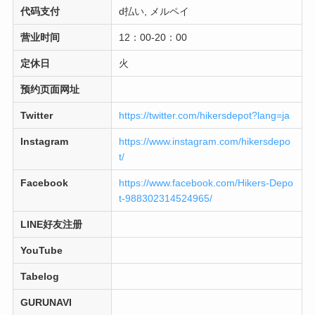
代码支付
d払い, メルペイ
营业时间
12：00-20：00
定休日
火
预约页面网址
Twitter
https://twitter.com/hikersdepot?lang=ja
Instagram
https://www.instagram.com/hikersdepo
t/
Facebook
https://www.facebook.com/Hikers-Depo
t-988302314524965/
LINE好友注册
YouTube
Tabelog
GURUNAVI