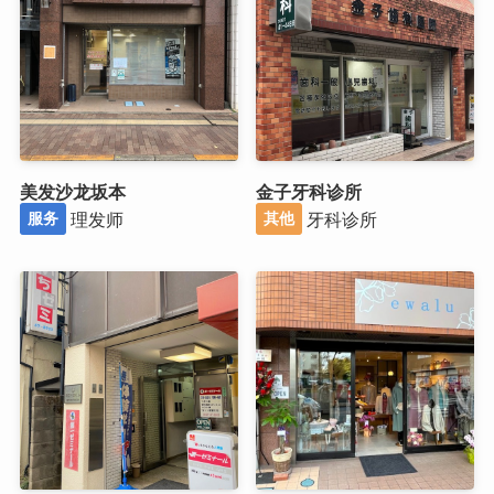
美发沙龙坂本
金子牙科诊所
理发师
牙科诊所
服务
其他