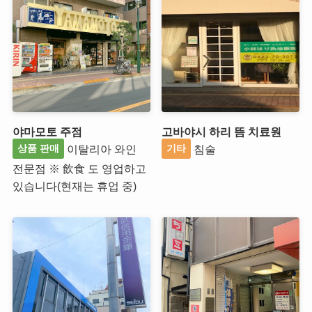
야마모토 주점
고바야시 하리 뜸 치료원
이탈리아 와인
침술
상품 판매
기타
전문점 ※ 飲食 도 영업하고
있습니다(현재는 휴업 중)