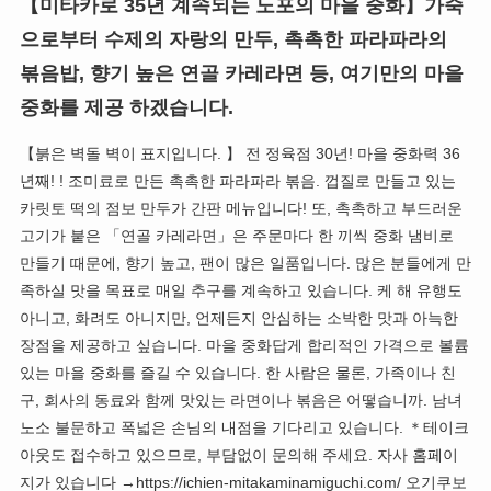
【미타카로 35년 계속되는 노포의 마을 중화】가죽
으로부터 수제의 자랑의 만두, 촉촉한 파라파라의
볶음밥, 향기 높은 연골 카레라면 등, 여기만의 마을
중화를 제공 하겠습니다.
【붉은 벽돌 벽이 표지입니다. 】 전 정육점 30년! 마을 중화력 36
년째! ! 조미료로 만든 촉촉한 파라파라 볶음. 껍질로 만들고 있는
카릿토 떡의 점보 만두가 간판 메뉴입니다! 또, 촉촉하고 부드러운
고기가 붙은 「연골 카레라면」은 주문마다 한 끼씩 중화 냄비로
만들기 때문에, 향기 높고, 팬이 많은 일품입니다. 많은 분들에게 만
족하실 맛을 목표로 매일 추구를 계속하고 있습니다. 케 해 유행도
아니고, 화려도 아니지만, 언제든지 안심하는 소박한 맛과 아늑한
장점을 제공하고 싶습니다. 마을 중화답게 합리적인 가격으로 볼륨
있는 마을 중화를 즐길 수 있습니다. 한 사람은 물론, 가족이나 친
구, 회사의 동료와 함께 맛있는 라면이나 볶음은 어떻습니까. 남녀
노소 불문하고 폭넓은 손님의 내점을 기다리고 있습니다. ＊테이크
아웃도 접수하고 있으므로, 부담없이 문의해 주세요. 자사 홈페이
지가 있습니다 →https://ichien-mitakaminamiguchi.com/ 오기쿠보