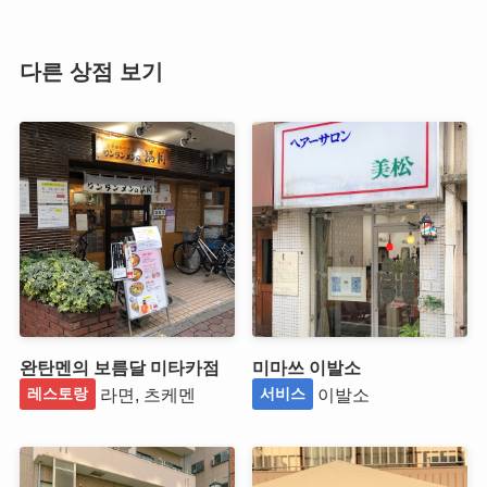
다른 상점 보기
완탄멘의 보름달 미타카점
미마쓰 이발소
라면, 츠케멘
이발소
레스토랑
서비스