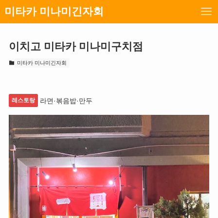
미타카 미나미긴자회
이치고 미타카 미나미구치점
미타카 미나미긴자회
레스토랑
라면·볶음밥·만두