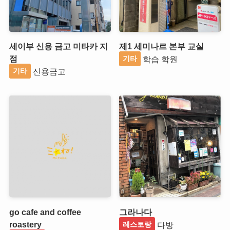
세이부 신용 금고 미타카 지
제1 세미나르 본부 교실
점
학습 학원
기타
신용금고
기타
go cafe and coffee
그라나다
roastery
다방
레스토랑