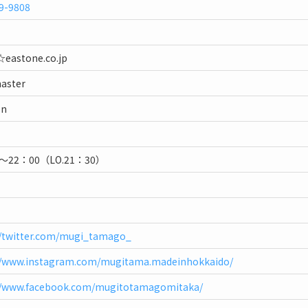
9-9808
eastone.co.jp
master
on
～22：00（LO.21：30）
//twitter.com/mugi_tamago_
//www.instagram.com/mugitama.madeinhokkaido/
//www.facebook.com/mugitotamagomitaka/