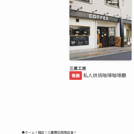
三鷹工房
私人烘焙咖啡咖啡廳
餐廳
ホーム
個店
三鷹驛前西商店會