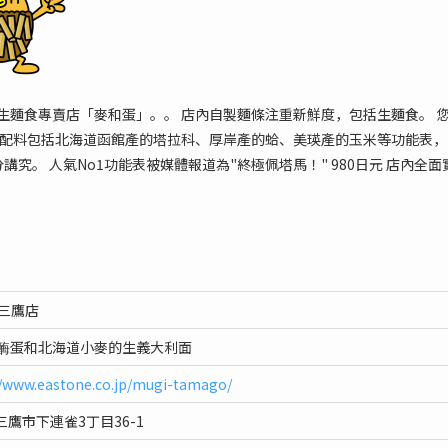
生麵食專賣店「麥和蛋」。。 店內自製麵條注重新鮮度，包括生麵食。 
色的配料包括北海道函館產的塔拉科、厚岸產的蛤、美瑛產的玉米等功能表
講究。 人氣No1功能表被媒體報道為"終極佩塔馬！" 980日元 店內全
 三鷹店
0酶蛋和北海道小麥的生義大利面
//www.eastone.co.jp/mugi-tamago/
鷹市下連雀3丁目36-1