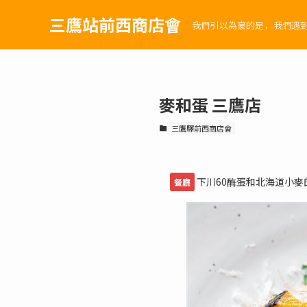
三鷹站前西商店會
我們引以為豪的是，我們遇
麥和蛋 三鷹店
三鷹驛前西商店會
下川60酶蛋和北海道小麥
餐廳