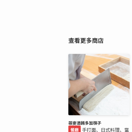
查看更多商店
荍麥酒餚多加筷子
手打面、日式料理、當
餐廳