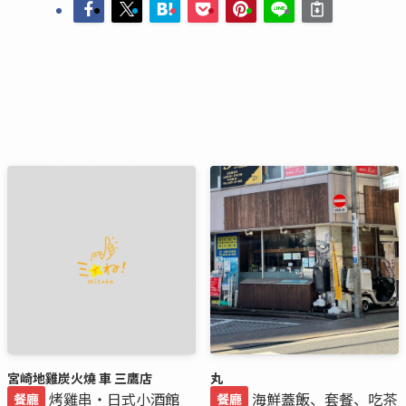
宮崎地雞炭火燒 車 三鷹店
丸
烤雞串・日式小酒館
海鮮蓋飯、套餐、吃茶
餐廳
餐廳