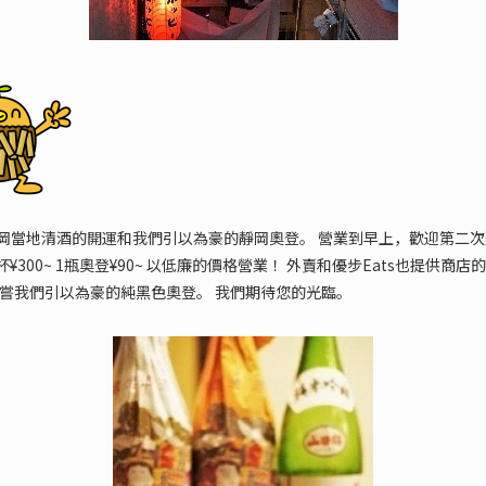
岡當地清酒的開運和我們引以為豪的靜岡奧登。 營業到早上，歡迎第二次
 酒高1杯¥300~ 1瓶奧登¥90~ 以低廉的價格營業！ 外賣和優步Eats也提
品嘗我們引以為豪的純黑色奧登。 我們期待您的光臨。