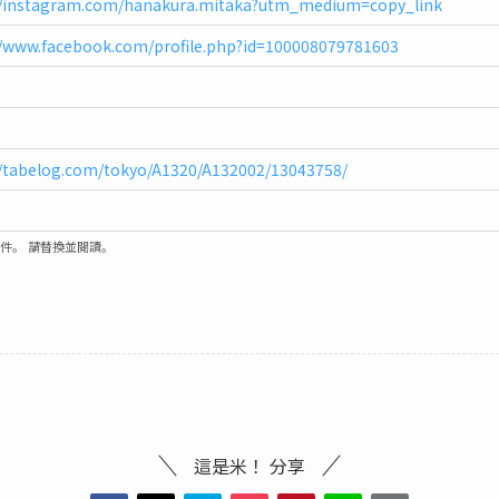
//instagram.com/hanakura.mitaka?utm_medium=copy_link
//www.facebook.com/profile.php?id=100008079781603
//tabelog.com/tokyo/A1320/A132002/13043758/
郵件。 請替換並閱讀。
這是米！ 分享