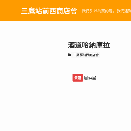
三鷹站前西商店會
我們引以為豪的是，我們遇
酒道哈納庫拉
三鷹驛前西商店會
居酒屋
餐廳