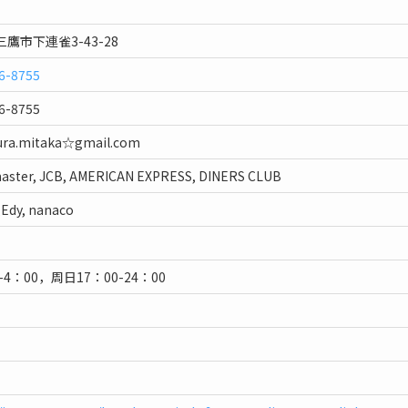
鷹市下連雀3-43-28
6-8755
6-8755
ra.mitaka☆gmail.com
master, JCB, AMERICAN EXPRESS, DINERS CLUB
Edy, nanaco
-4：00，周日17：00-24：00