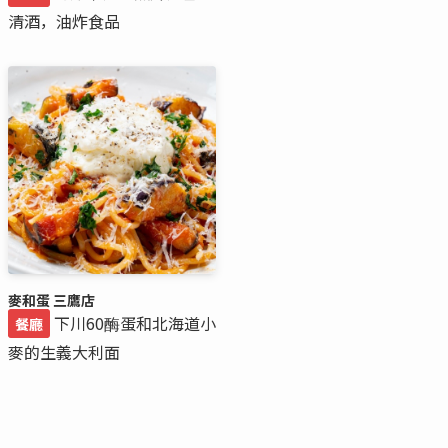
清酒，油炸食品
麥和蛋 三鷹店
下川60酶蛋和北海道小
餐廳
麥的生義大利面