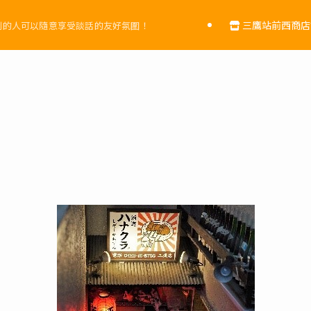
三鷹站前西商店
到的人可以隨意享受談話的友好氛圍！