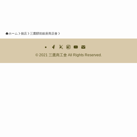
ホーム
個店
三鷹驛前銀座商店會
©
2021 三鷹商工會 All Rights Reserved.